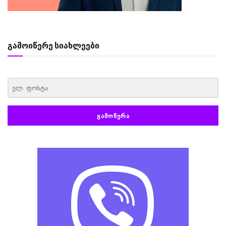
გამოიწერე სიახლეები
‏‏‎ ‎
ᲒᲐᲛᲝᲬᲔᲠᲐ