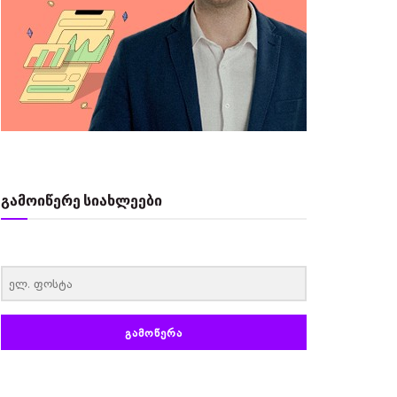
გამოიწერე სიახლეები
‏‏‎ ‎
ᲒᲐᲛᲝᲬᲔᲠᲐ