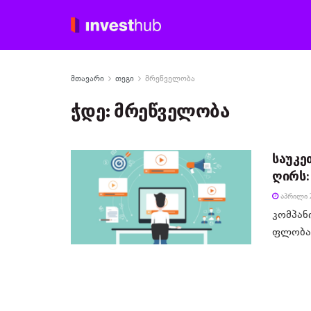
მთავარი
თეგი
მრეწველობა
ჭდე:
მრეწველობა
საუკე
ღირს:
ᲐᲞᲠᲘᲚᲘ 2
კომპან
ფლობას 