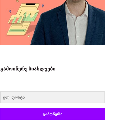
გამოიწერე სიახლეები
‏‏‎ ‎
ᲒᲐᲛᲝᲬᲔᲠᲐ