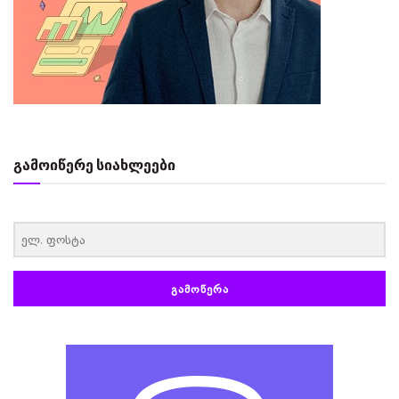
გამოიწერე სიახლეები
‏‏‎ ‎
ᲒᲐᲛᲝᲬᲔᲠᲐ