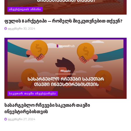
ᲘᲜᲕᲔᲡᲢᲘᲪᲘᲘᲡ ᲐᲜᲑᲐᲜᲘ
ფულის 8 არქეტიპი — რომელს მიეკუთვნებით თქვენ?
ᲓᲔᲙᲔᲛᲑᲔᲠᲘ 30, 2024
ᲡᲐᲙᲣᲗᲐᲠ ᲗᲐᲕᲨᲘ ᲘᲜᲕᲔᲡᲢᲘᲠᲔᲑᲐ
სასარგებლო რჩევები საკუთარ თავში
ინვესტირებისთვის
ᲓᲔᲙᲔᲛᲑᲔᲠᲘ 27, 2024