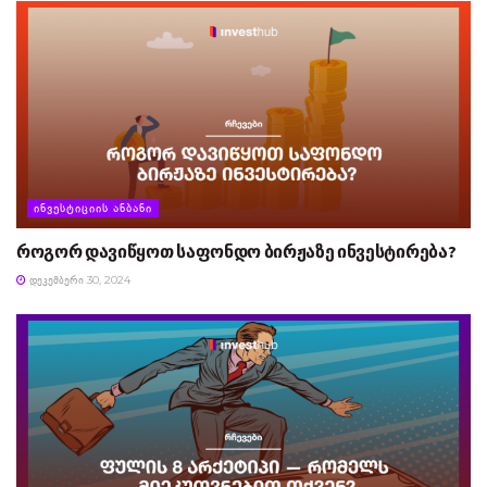
ᲘᲜᲕᲔᲡᲢᲘᲪᲘᲘᲡ ᲐᲜᲑᲐᲜᲘ
როგორ დავიწყოთ საფონდო ბირჟაზე ინვესტირება?
ᲓᲔᲙᲔᲛᲑᲔᲠᲘ 30, 2024