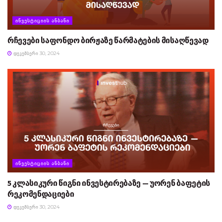
ᲘᲜᲕᲔᲡᲢᲘᲪᲘᲘᲡ ᲐᲜᲑᲐᲜᲘ
რჩევები საფონდო ბირჟაზე წარმატების მისაღწევად
ᲓᲔᲙᲔᲛᲑᲔᲠᲘ 30, 2024
ᲘᲜᲕᲔᲡᲢᲘᲪᲘᲘᲡ ᲐᲜᲑᲐᲜᲘ
5 კლასიკური წიგნი ინვესტირებაზე — უორენ ბაფეტის
რეკომენდაციები
ᲓᲔᲙᲔᲛᲑᲔᲠᲘ 30, 2024