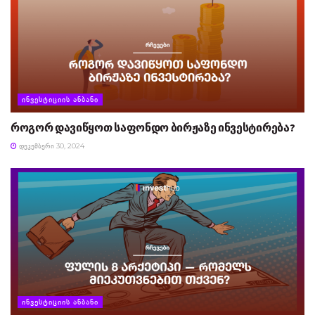
ᲘᲜᲕᲔᲡᲢᲘᲪᲘᲘᲡ ᲐᲜᲑᲐᲜᲘ
როგორ დავიწყოთ საფონდო ბირჟაზე ინვესტირება?
ᲓᲔᲙᲔᲛᲑᲔᲠᲘ 30, 2024
ᲘᲜᲕᲔᲡᲢᲘᲪᲘᲘᲡ ᲐᲜᲑᲐᲜᲘ