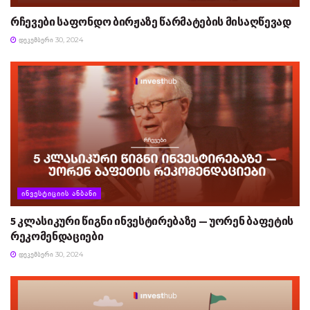
რჩევები საფონდო ბირჟაზე წარმატების მისაღწევად
ᲓᲔᲙᲔᲛᲑᲔᲠᲘ 30, 2024
ᲘᲜᲕᲔᲡᲢᲘᲪᲘᲘᲡ ᲐᲜᲑᲐᲜᲘ
5 კლასიკური წიგნი ინვესტირებაზე — უორენ ბაფეტის
რეკომენდაციები
ᲓᲔᲙᲔᲛᲑᲔᲠᲘ 30, 2024