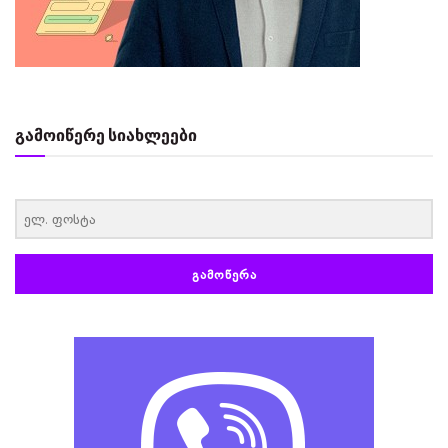
გამოიწერე სიახლეები
‏‏‎ ‎
ᲒᲐᲛᲝᲬᲔᲠᲐ