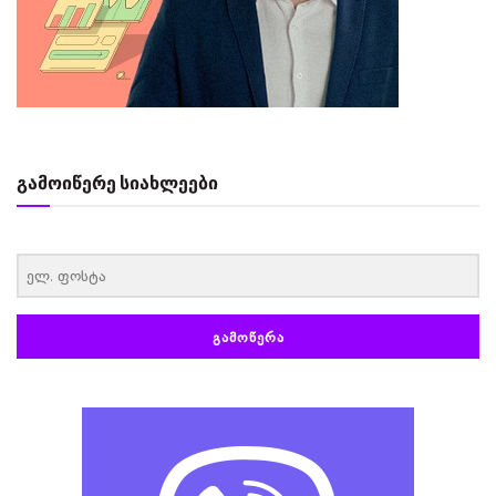
გამოიწერე სიახლეები
‏‏‎ ‎
ᲒᲐᲛᲝᲬᲔᲠᲐ