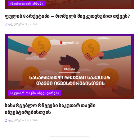
ᲘᲜᲕᲔᲡᲢᲘᲪᲘᲘᲡ ᲐᲜᲑᲐᲜᲘ
ფულის 8 არქეტიპი — რომელს მიეკუთვნებით თქვენ?
ᲓᲔᲙᲔᲛᲑᲔᲠᲘ 30, 2024
ᲡᲐᲙᲣᲗᲐᲠ ᲗᲐᲕᲨᲘ ᲘᲜᲕᲔᲡᲢᲘᲠᲔᲑᲐ
სასარგებლო რჩევები საკუთარ თავში
ინვესტირებისთვის
ᲓᲔᲙᲔᲛᲑᲔᲠᲘ 27, 2024