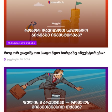
ᲘᲜᲕᲔᲡᲢᲘᲪᲘᲘᲡ ᲐᲜᲑᲐᲜᲘ
როგორ დავიწყოთ საფონდო ბირჟაზე ინვესტირება?
ᲓᲔᲙᲔᲛᲑᲔᲠᲘ 30, 2024