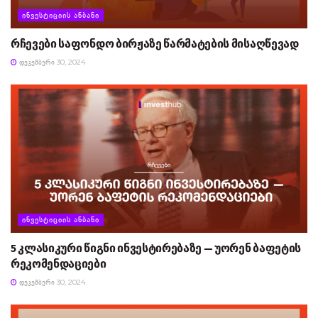
ᲘᲜᲕᲔᲡᲢᲘᲪᲘᲘᲡ ᲐᲜᲑᲐᲜᲘ
რჩევები საფონდო ბირჟაზე წარმატების მისაღწევად
ᲓᲔᲙᲔᲛᲑᲔᲠᲘ 30, 2024
ᲘᲜᲕᲔᲡᲢᲘᲪᲘᲘᲡ ᲐᲜᲑᲐᲜᲘ
5 კლასიკური წიგნი ინვესტირებაზე — უორენ ბაფეტის
რეკომენდაციები
ᲓᲔᲙᲔᲛᲑᲔᲠᲘ 30, 2024