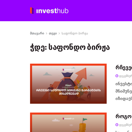
მთავარი
თეგი
საფონდო ბირჟა
ჭდე:
საფონდო ბირჟა
რჩევე
ᲓᲔᲙᲔᲛᲑᲔᲠ
ინვესტ
მნიშვნ
იზიდავს,
როგორ
ᲓᲔᲙᲔᲛᲑᲔᲠ