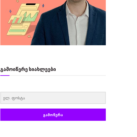
გამოიწერე სიახლეები
‏‏‎ ‎
ᲒᲐᲛᲝᲬᲔᲠᲐ