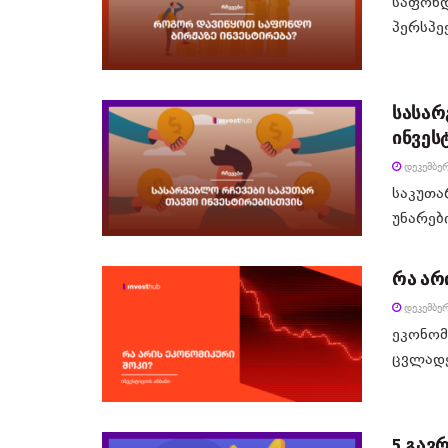
საფონდ
პერსპე
სასარ
ინვეს
ᲓᲔᲙᲔᲛᲑᲔᲠ
საკუთა
უნარები
რა არ
ᲓᲔᲙᲔᲛᲑᲔᲠ
ეკონომ
ცვლადე
5 გავ