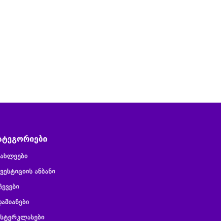
ატეგორიები
იახლეები
ვესტიციის ანბანი
ჩევები
დამიანები
ასტერკლასები