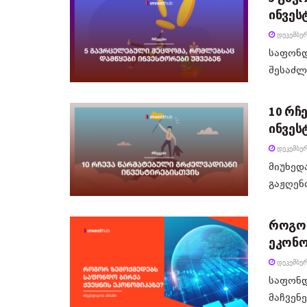
ინვეს
ᲓᲔᲙᲔᲛᲑᲔᲠ
საფონდ
შესაძლე
10 რჩ
ინვეს
ᲓᲔᲙᲔᲛᲑᲔᲠ
მიუხედ
გაჟღენთ
როგორ
ეკონო
ᲓᲔᲙᲔᲛᲑᲔᲠ
საფონდ
მაჩვენე