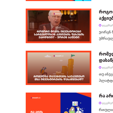
როგორ
აქციე
ᲓᲔᲙᲔᲛᲑᲔᲠ
უორენ 
უმრავლე
რომელ
დასაწ
ᲓᲔᲙᲔᲛᲑᲔᲠ
თუ ინვ
პლატფო
რა არ
ᲓᲔᲙᲔᲛᲑᲔᲠ
რთული 