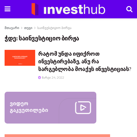
მთავარი
თეგი
საინვესტიციო ბირჟა
ჭდე:
საინვესტიციო ბირჟა
რატომ უნდა იფიქროთ
ინვესტირებაზე, ანუ რა
სარგებლობა მოაქვს ინვესტიციას?
ᲛᲐᲠᲢᲘ 24, 2022