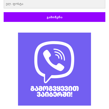
ᲒᲐᲛᲝᲬᲔᲠᲐ