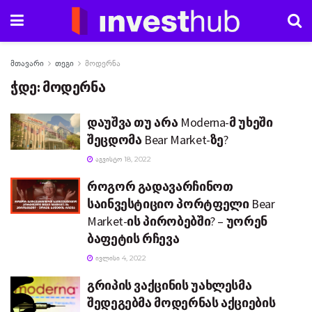
მთავარი
თეგი
მოდერნა
ჭდე:
მოდერნა
დაუშვა თუ არა Moderna-მ უხეში
შეცდომა Bear Market-ზე?
ᲐᲒᲕᲘᲡᲢᲝ 18, 2022
როგორ გადავარჩინოთ
საინვესტიციო პორტფელი Bear
Market-ის პირობებში? – უორენ
ბაფეტის რჩევა
ᲘᲕᲚᲘᲡᲘ 4, 2022
გრიპის ვაქცინის უახლესმა
შედეგებმა მოდერნას აქციების