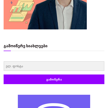
გამოიწერე სიახლეები
‏‏‎ ‎
ᲒᲐᲛᲝᲬᲔᲠᲐ