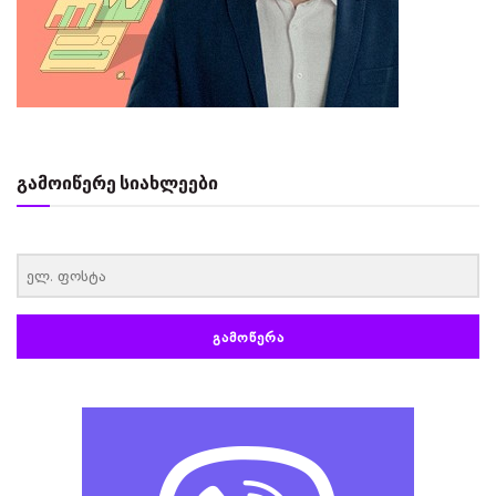
გამოიწერე სიახლეები
‏‏‎ ‎
ᲒᲐᲛᲝᲬᲔᲠᲐ