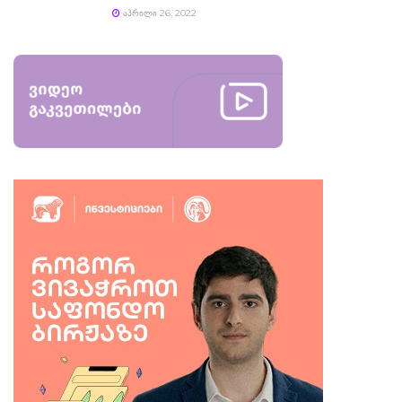
ᲐᲞᲠᲘᲚᲘ 26, 2022