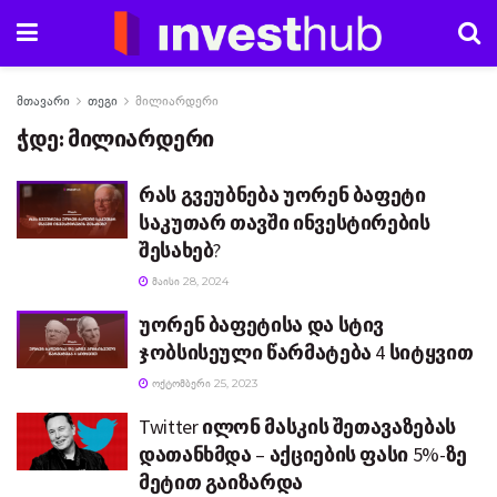
მთავარი
თეგი
მილიარდერი
ჭდე:
მილიარდერი
რას გვეუბნება უორენ ბაფეტი
საკუთარ თავში ინვესტირების
შესახებ?
ᲛᲐᲘᲡᲘ 28, 2024
უორენ ბაფეტისა და სტივ
ჯობსისეული წარმატება 4 სიტყვით
ᲝᲥᲢᲝᲛᲑᲔᲠᲘ 25, 2023
Twitter ილონ მასკის შეთავაზებას
დათანხმდა – აქციების ფასი 5%-ზე
მეტით გაიზარდა