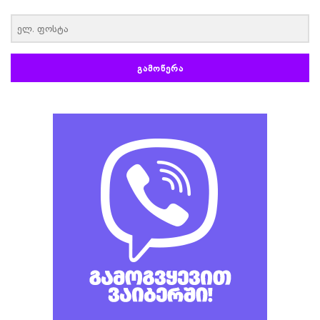
‏‏‎ ‎
ᲒᲐᲛᲝᲬᲔᲠᲐ