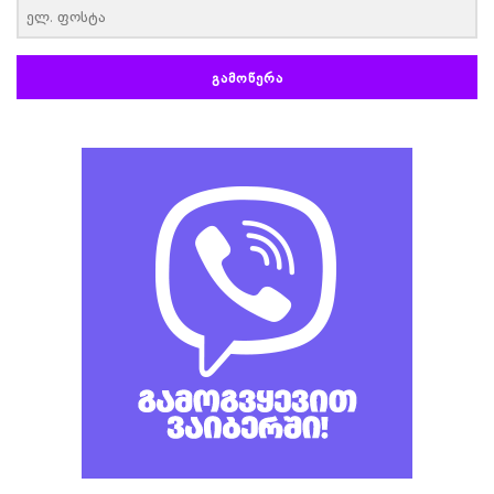
ᲒᲐᲛᲝᲬᲔᲠᲐ