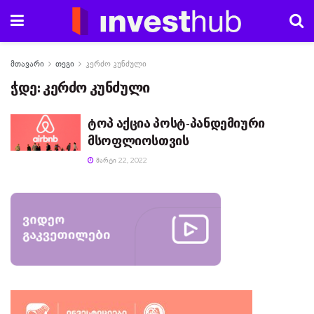
მთავარი
თეგი
კერძო კუნძული
ჭდე:
კერძო კუნძული
ტოპ აქცია პოსტ-პანდემიური
მსოფლიოსთვის
ᲛᲐᲠᲢᲘ 22, 2022