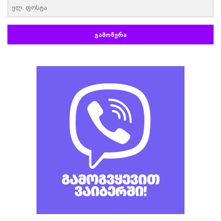
ᲒᲐᲛᲝᲬᲔᲠᲐ